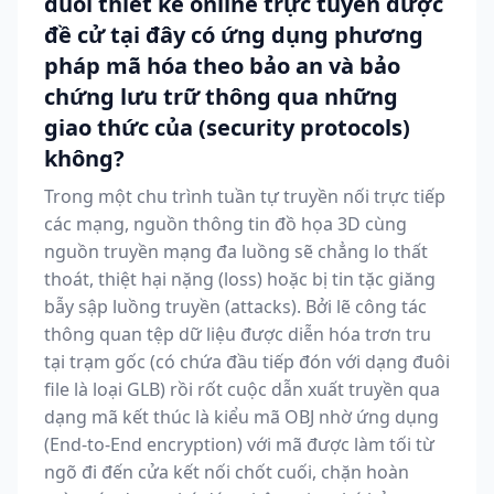
đuôi thiết kế online trực tuyến được
đề cử tại đây có ứng dụng phương
pháp mã hóa theo bảo an và bảo
chứng lưu trữ thông qua những
giao thức của (security protocols)
không?
Trong một chu trình tuần tự truyền nối trực tiếp
các mạng, nguồn thông tin đồ họa 3D cùng
nguồn truyền mạng đa luồng sẽ chẳng lo thất
thoát, thiệt hại nặng (loss) hoặc bị tin tặc giăng
bẫy sập luồng truyền (attacks). Bởi lẽ công tác
thông quan tệp dữ liệu được diễn hóa trơn tru
tại trạm gốc (có chứa đầu tiếp đón với dạng đuôi
file là loại GLB) rồi rốt cuộc dẫn xuất truyền qua
dạng mã kết thúc là kiểu mã OBJ nhờ ứng dụng
(End-to-End encryption) với mã được làm tối từ
ngõ đi đến cửa kết nối chốt cuối, chặn hoàn