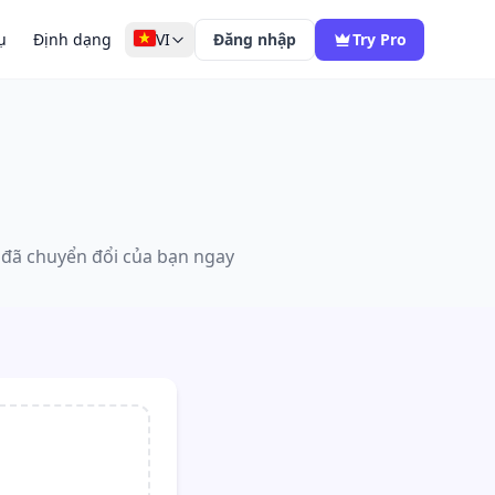
ụ
Định dạng
VI
Đăng nhập
Try Pro
e đã chuyển đổi của bạn ngay