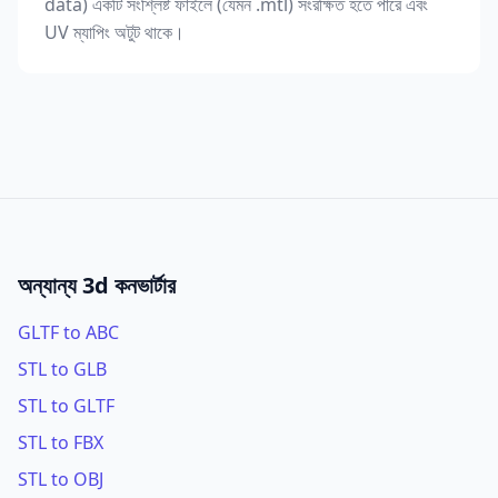
data) একটি সংশ্লিষ্ট ফাইলে (যেমন .mtl) সংরক্ষিত হতে পারে এবং
UV ম্যাপিং অটুট থাকে।
অন্যান্য 3d কনভার্টার
GLTF to ABC
STL to GLB
STL to GLTF
STL to FBX
STL to OBJ