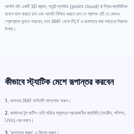
আপনি যদি একটি 3D স্ক্যান, পয়েন্ট ক্লাউড (point cloud) বা স্থির জ্যামিতিক
মডেল ভাগ করতে চান এবং আপনি নিশ্চিত করতে চান যে প্রাপক এটি যে কোনও
প্রোগ্রামে খুলতে পারবেন, তবে 3MF থেকে PLY এ রূপান্তর করা সবচেয়ে নিরাপদ
উপায়।
কীভাবে স্ট্যাটিক মেশে রূপান্তর করবেন
আপনার 3MF ফাইলটি আপলোড করুন।
আমাদের টুল জটিল ডেটা সরিয়ে শুধুমাত্র প্রয়োজনীয় জ্যামিতি (ভার্টেক্স, পলিগন,
UVs) বের করবে।
'রূপান্তর করুন' এ ক্লিক করুন।