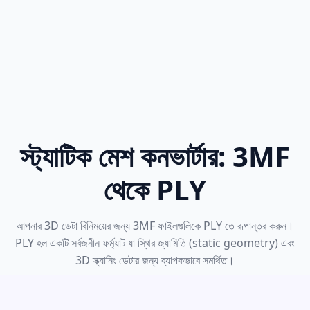
স্ট্যাটিক মেশ কনভার্টার: 3MF
থেকে PLY
আপনার 3D ডেটা বিনিময়ের জন্য 3MF ফাইলগুলিকে PLY তে রূপান্তর করুন।
PLY হল একটি সর্বজনীন ফর্ম্যাট যা স্থির জ্যামিতি (static geometry) এবং
3D স্ক্যানিং ডেটার জন্য ব্যাপকভাবে সমর্থিত।