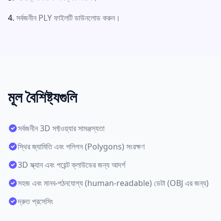
সর্বজনীন PLY ফাইলটি ডাউনলোড করুন।
মূল বৈশিষ্ট্যগুলি
সর্বজনীন 3D সফ্টওয়্যার সামঞ্জস্যতা
স্থির জ্যামিতি এবং পলিগন (Polygons) সংরক্ষণ
3D স্ক্যান এবং পয়েন্ট ক্লাউডের জন্য আদর্শ
সহজ এবং মানব-পঠনযোগ্য (human-readable) ডেটা (OBJ এর জন্য)
দ্রুত প্রসেসিং