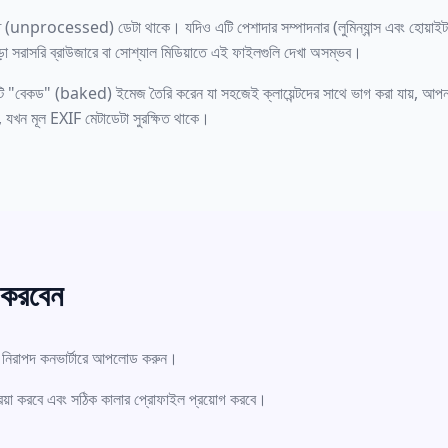
ৃত (unprocessed) ডেটা থাকে। যদিও এটি পেশাদার সম্পাদনার (লুমিন্যান্স এবং হোয়াইট ব্
া সরাসরি ব্রাউজারে বা সোশ্যাল মিডিয়াতে এই ফাইলগুলি দেখা অসম্ভব।
"বেকড" (baked) ইমেজ তৈরি করেন যা সহজেই ক্লায়েন্টদের সাথে ভাগ করা যায়, আপনা
য়, যখন মূল EXIF মেটাডেটা সুরক্ষিত থাকে।
 করবেন
িরাপদ কনভার্টারে আপলোড করুন।
রিয়া করবে এবং সঠিক কালার প্রোফাইল প্রয়োগ করবে।