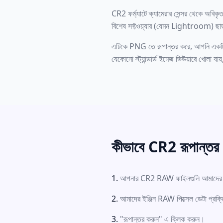
CR2 ফর্ম্যাটে ক্যামেরার সেন্সর থেকে অবিক
বিশেষ সফ্টওয়্যার (যেমন Lightroom) ছাড়
এটিকে PNG তে রূপান্তর করে, আপনি একটি 
যেকোনো স্ট্যান্ডার্ড ইমেজ ভিউয়ারে খোলা যা
কীভাবে CR2 রূপান্তর
আপনার CR2 RAW ফাইলগুলি আমাদের ন
আমাদের ইঞ্জিন RAW পিক্সেল ডেটা প্রক্
"রূপান্তর করুন" এ ক্লিক করুন।