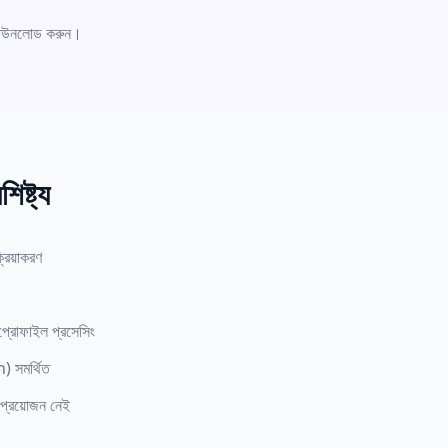
 ডাউনলোড করুন।
িষ্ট্য
রিয়াকরণ
প্রোফাইল প্রসেসিং
) সমর্থিত
রয়োজন নেই