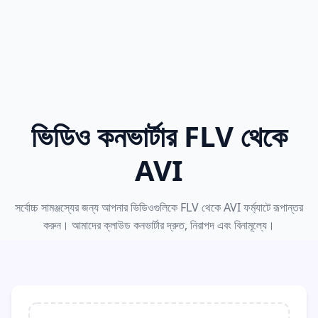
ভিডিও কনভার্টার FLV থেকে
AVI
সর্বোচ্চ সামঞ্জস্যের জন্য আপনার ভিডিওগুলিকে FLV থেকে AVI ফর্ম্যাটে রূপান্তর
করুন। আমাদের ক্লাউড কনভার্টার দ্রুত, নিরাপদ এবং বিনামূল্যে।