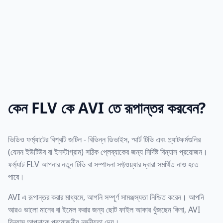
কেন FLV কে AVI তে রূপান্তর করবেন?
ভিডিও ফর্ম্যাটের বিশ্বটি জটিল - বিভিন্ন ডিভাইস, স্মার্ট টিভি এবং প্ল্যাটফর্মগুলির
(যেমন ইউটিউব বা ইনস্টাগ্রাম) সঠিক প্লেব্যাকের জন্য নির্দিষ্ট বিন্যাস প্রয়োজন।
ফর্ম্যাট FLV আপনার নতুন টিভি বা সম্পাদনা সফ্টওয়্যার দ্বারা সমর্থিত নাও হতে
পারে।
AVI এ রূপান্তর করার মাধ্যমে, আপনি সম্পূর্ণ সামঞ্জস্যতা নিশ্চিত করেন। আপনি
আরও ভালো মানের বা ইমেল করার জন্য ছোট ফাইল আকার খুঁজছেন কিনা, AVI
বিন্যাস আপনাকে প্রয়োজনীয় নমনীয়তা দেয়।