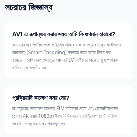
সচরাচর জিজ্ঞাস্য
AVI এ রূপান্তর করার সময় আমি কি গুণমান হারাবো?
আমাদের অ্যালগরিদমগুলি ফাইলের আকার এবং গুণমানের মধ্যে সর্বোত্তম
ভারসাম্য (Smart Encoding) ব্যবহার করার জন্য টিউন করা
হয়েছে। বেশিরভাগ ক্ষেত্রে, আসল FLV ফাইলের সাথে চাক্ষুষ পার্থক্য
খালি চোখে লক্ষণীয় নয়।
প্রক্রিয়াটি কতক্ষণ সময় নেয়?
রূপান্তরের সময়কাল আপনার FLV ফাইলের দৈর্ঘ্য এবং রেজোলিউশনের
(যেমন 4K বনাম 1080p) উপর নির্ভর করে। বেশিরভাগ ছোট ভিডিও
কয়েক সেকেন্ডের মধ্যে প্রস্তুত হয়।