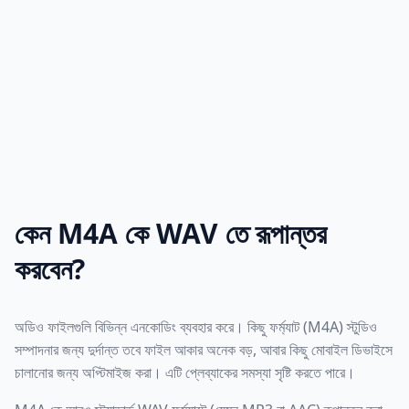
কেন M4A কে WAV তে রূপান্তর
করবেন?
অডিও ফাইলগুলি বিভিন্ন এনকোডিং ব্যবহার করে। কিছু ফর্ম্যাট (M4A) স্টুডিও
সম্পাদনার জন্য দুর্দান্ত তবে ফাইল আকার অনেক বড়, আবার কিছু মোবাইল ডিভাইসে
চালানোর জন্য অপ্টিমাইজ করা। এটি প্লেব্যাকের সমস্যা সৃষ্টি করতে পারে।