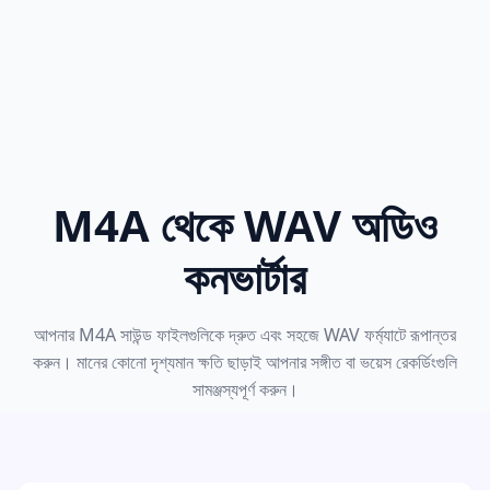
M4A থেকে WAV অডিও
কনভার্টার
আপনার M4A সাউন্ড ফাইলগুলিকে দ্রুত এবং সহজে WAV ফর্ম্যাটে রূপান্তর
করুন। মানের কোনো দৃশ্যমান ক্ষতি ছাড়াই আপনার সঙ্গীত বা ভয়েস রেকর্ডিংগুলি
সামঞ্জস্যপূর্ণ করুন।