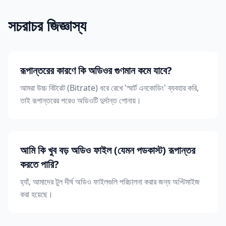
সচরাচর জিজ্ঞাস্য
রূপান্তরের কারণে কি অডিওর গুণমান কমে যাবে?
আমরা উচ্চ বিটরেট (Bitrate) ধরে রেখে 'স্মার্ট এনকোডিং' ব্যবহার করি,
তাই রূপান্তরের পরেও অডিওটি দুর্দান্ত শোনায়।
আমি কি খুব বড় অডিও ফাইল (যেমন পডকাস্ট) রূপান্তর
করতে পারি?
হ্যাঁ, আমাদের টুল দীর্ঘ অডিও ফাইলগুলি পরিচালনা করার জন্য অপ্টিমাইজ
করা হয়েছে।