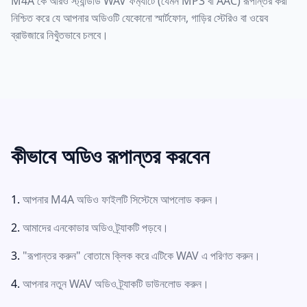
M4A কে আরও স্ট্যান্ডার্ড WAV ফর্ম্যাটে (যেমন MP3 বা AAC) রূপান্তর করা
নিশ্চিত করে যে আপনার অডিওটি যেকোনো স্মার্টফোন, গাড়ির স্টেরিও বা ওয়েব
ব্রাউজারে নিখুঁতভাবে চলবে।
কীভাবে অডিও রূপান্তর করবেন
আপনার M4A অডিও ফাইলটি সিস্টেমে আপলোড করুন।
আমাদের এনকোডার অডিও ট্র্যাকটি পড়বে।
"রূপান্তর করুন" বোতামে ক্লিক করে এটিকে WAV এ পরিণত করুন।
আপনার নতুন WAV অডিও ট্র্যাকটি ডাউনলোড করুন।