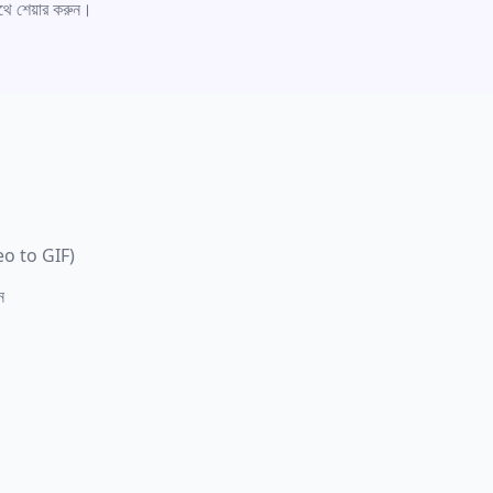
থে শেয়ার করুন।
eo to GIF)
ন