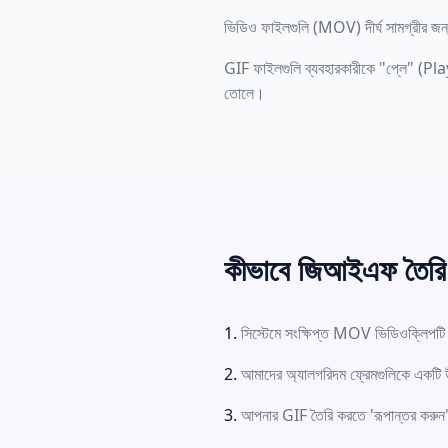
ভিডিও ফাইলগুলি (MOV) দীর্ঘ সামগ্রীর জন্য
GIF ফাইলগুলি ব্যবহারকারীকে "প্লে" (Play) ন
তোলে।
কীভাবে জিআইএফ তৈরি
সিস্টেমে সংক্ষিপ্ত MOV ভিডিওক্লিপ
আমাদের অ্যালগরিদম ফ্রেমগুলিকে একটি উ
আপনার GIF তৈরি করতে 'রূপান্তর করুন