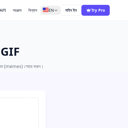
API
সরঞ্জাম
বিন্যাস
EN
সাইন ইন
Try Pro
ে GIF
ং মেম (memes) শেয়ার করুন।