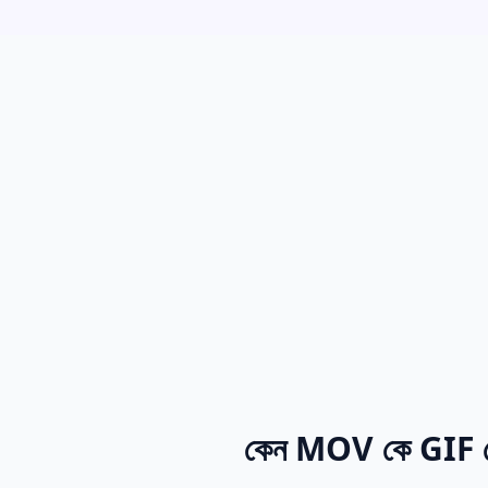
কেন MOV কে GIF তে