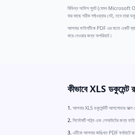
বিভিন্ন অফিস স্যুট (যেমন Microsoft O
যার কাছে সঠিক সফ্টওয়্যার নেই, তবে তারা ডক
আপনার ফাইলটিকে PDF এর মতো একটি ব্যাপকভাব
করে নেওয়ার জন্য অপরিহার্য।
কীভাবে XLS ডকুমেন্ট র
আপনার XLS ডকুমেন্টটি আপলোডার বক্সে
সিস্টেমটি পাঠ্য এবং লেআউটের জন্য ফাইল
এটিকে আপনার কাঙ্খিত PDF ফর্ম্যাটে র