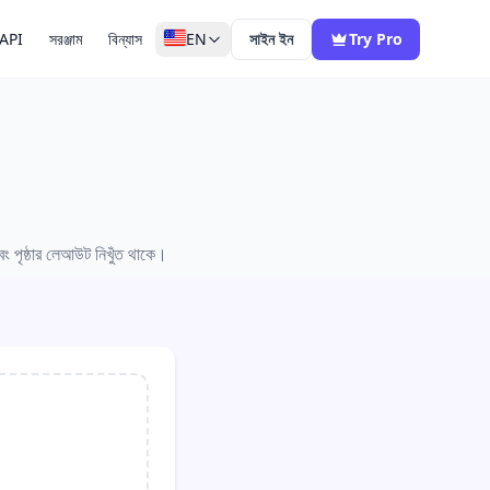
API
সরঞ্জাম
বিন্যাস
EN
সাইন ইন
Try Pro
ং পৃষ্ঠার লেআউট নিখুঁত থাকে।