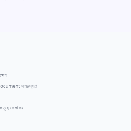
রক্ষণ
cument সামঞ্জস্যতা
কে মুছে ফেলা হয়