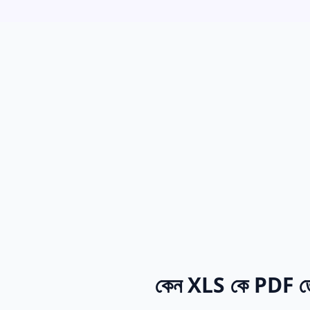
কেন XLS কে PDF তে 