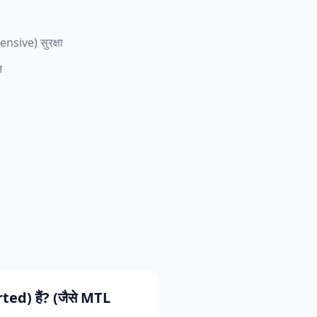
nsive) सुरक्षा
न
orted) हैं? (जैसे MTL