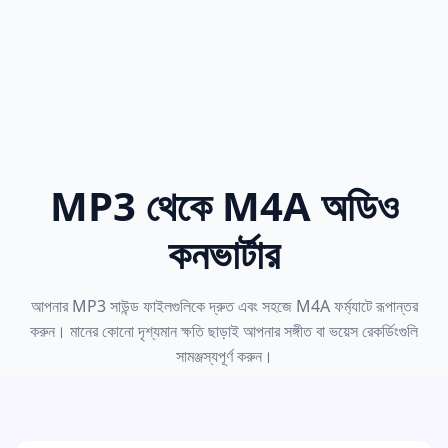
MP3 থেকে M4A অডিও
কনভার্টার
আপনার MP3 সাউন্ড ফাইলগুলিকে দ্রুত এবং সহজে M4A ফর্ম্যাটে রূপান্তর
করুন। মানের কোনো দৃশ্যমান ক্ষতি ছাড়াই আপনার সঙ্গীত বা ভয়েস রেকর্ডিংগুলি
সামঞ্জস্যপূর্ণ করুন।