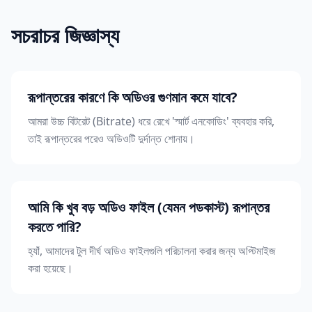
সচরাচর জিজ্ঞাস্য
রূপান্তরের কারণে কি অডিওর গুণমান কমে যাবে?
আমরা উচ্চ বিটরেট (Bitrate) ধরে রেখে 'স্মার্ট এনকোডিং' ব্যবহার করি,
তাই রূপান্তরের পরেও অডিওটি দুর্দান্ত শোনায়।
আমি কি খুব বড় অডিও ফাইল (যেমন পডকাস্ট) রূপান্তর
করতে পারি?
হ্যাঁ, আমাদের টুল দীর্ঘ অডিও ফাইলগুলি পরিচালনা করার জন্য অপ্টিমাইজ
করা হয়েছে।