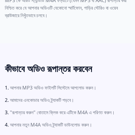
MP3 কে আরও স্ট্যান্ডার্ড M4A ফর্ম্যাটে (যেমন MP3 বা AAC) রূপান্তর করা
নিশ্চিত করে যে আপনার অডিওটি যেকোনো স্মার্টফোন, গাড়ির স্টেরিও বা ওয়েব
ব্রাউজারে নিখুঁতভাবে চলবে।
কীভাবে অডিও রূপান্তর করবেন
আপনার MP3 অডিও ফাইলটি সিস্টেমে আপলোড করুন।
আমাদের এনকোডার অডিও ট্র্যাকটি পড়বে।
"রূপান্তর করুন" বোতামে ক্লিক করে এটিকে M4A এ পরিণত করুন।
আপনার নতুন M4A অডিও ট্র্যাকটি ডাউনলোড করুন।