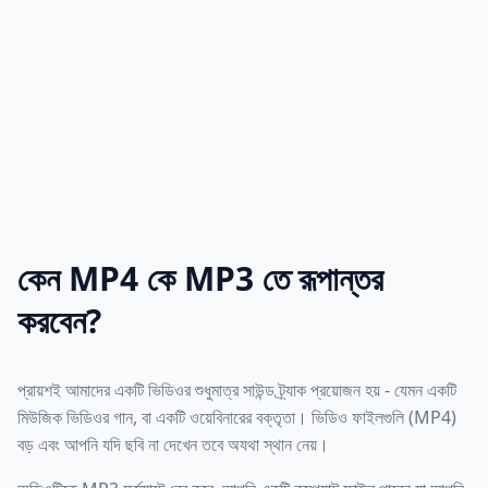
কেন MP4 কে MP3 তে রূপান্তর
করবেন?
প্রায়শই আমাদের একটি ভিডিওর শুধুমাত্র সাউন্ড ট্র্যাক প্রয়োজন হয় - যেমন একটি
মিউজিক ভিডিওর গান, বা একটি ওয়েবিনারের বক্তৃতা। ভিডিও ফাইলগুলি (MP4)
বড় এবং আপনি যদি ছবি না দেখেন তবে অযথা স্থান নেয়।