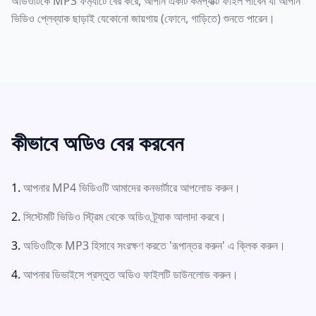
অডিওটিকে MP3 ফর্ম্যাটে বের করে, আপনি একটি কমপ্যাক্ট ফাইল পাবেন যা আপনি
ভিডিও প্লেব্যাক ছাড়াই যেকোনো জায়গায় (ফোনে, গাড়িতে) শুনতে পারেন।
কীভাবে অডিও বের করবেন
আপনার MP4 ভিডিওটি আমাদের কনভার্টারে আপলোড করুন।
সিস্টেমটি ভিডিও স্ট্রিম থেকে অডিও ট্র্যাক আলাদা করবে।
অডিওটিকে MP3 হিসাবে সংরক্ষণ করতে 'রূপান্তর করুন' এ ক্লিক করুন।
আপনার ডিভাইসে প্রস্তুত অডিও ফাইলটি ডাউনলোড করুন।