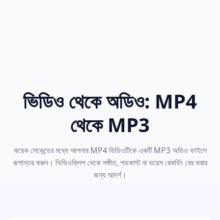
ভিডিও থেকে অডিও: MP4
থেকে MP3
কয়েক সেকেন্ডের মধ্যে আপনার MP4 ভিডিওটিকে একটি MP3 অডিও ফাইলে
রূপান্তর করুন। ভিডিওক্লিপ থেকে সঙ্গীত, পডকাস্ট বা ভয়েস রেকর্ডিং বের করার
জন্য আদর্শ।