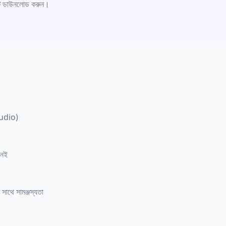
টি ডাউনলোড করুন।
Audio)
নেই
াথে সামঞ্জস্যতা