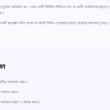
উন্ড ট্র্যাক প্রয়োজন হয় - যেমন একটি মিউজিক ভিডিওর গান, বা একটি ওয়েবিনারের বক্
েয়।
টি কমপ্যাক্ট ফাইল পাবেন যা আপনি ভিডিও প্লেব্যাক ছাড়াই যেকোনো জায়গায় (ফোনে, 
েন
র্টারে আপলোড করুন।
যাক আলাদা করবে।
রূপান্তর করুন' এ ক্লিক করুন।