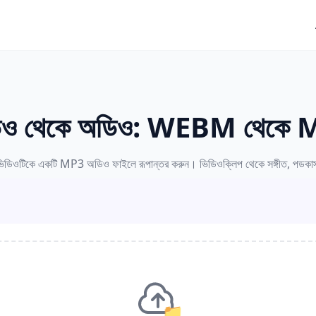
িও থেকে অডিও: WEBM থেকে
িওটিকে একটি MP3 অডিও ফাইলে রূপান্তর করুন। ভিডিওক্লিপ থেকে সঙ্গীত, পডকাস্ট ব
📁