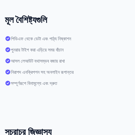
মূল বৈশিষ্ট্যগুলি
পিডিএফ থেকে ডেটা এবং পাঠ্য নিষ্কাশন
পুনরায় টাইপ করা এড়িয়ে সময় বাঁচান
আসল লেআউট যথাসম্ভব বজায় রাখা
নিরাপদ এনক্রিপশন সহ অনলাইন রূপান্তর
সম্পূর্ণরূপে বিনামূল্যে এবং দ্রুত
সচরাচর জিজ্ঞাস্য