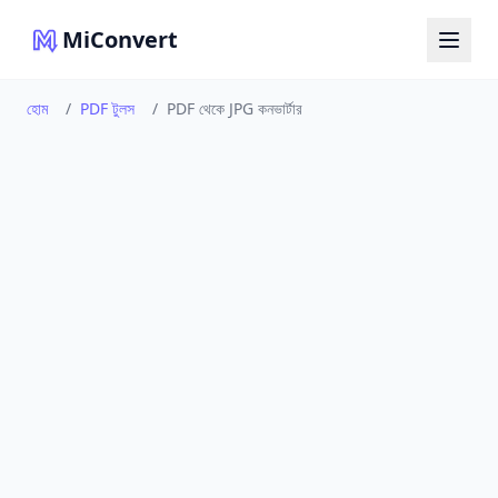
MiConvert
হোম
/
PDF টুলস
/
PDF থেকে JPG কনভার্টার