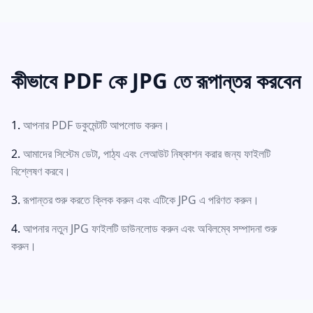
কীভাবে PDF কে JPG তে রূপান্তর করবেন
আপনার PDF ডকুমেন্টটি আপলোড করুন।
আমাদের সিস্টেম ডেটা, পাঠ্য এবং লেআউট নিষ্কাশন করার জন্য ফাইলটি
বিশ্লেষণ করবে।
রূপান্তর শুরু করতে ক্লিক করুন এবং এটিকে JPG এ পরিণত করুন।
আপনার নতুন JPG ফাইলটি ডাউনলোড করুন এবং অবিলম্বে সম্পাদনা শুরু
করুন।