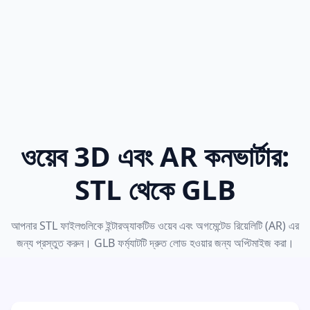
ওয়েব 3D এবং AR কনভার্টার:
STL থেকে GLB
আপনার STL ফাইলগুলিকে ইন্টারঅ্যাকটিভ ওয়েব এবং অগমেন্টেড রিয়েলিটি (AR) এর
জন্য প্রস্তুত করুন। GLB ফর্ম্যাটটি দ্রুত লোড হওয়ার জন্য অপ্টিমাইজ করা।