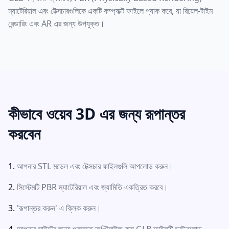
ম্যাটেরিয়াল এবং টেক্সচারগুলিকে একটি কম্প্যাক্ট ফাইলে প্যাক করে, যা রিয়েল-টাইম
রেন্ডারিং এবং AR এর জন্য উপযুক্ত।
কীভাবে ওয়েব 3D এর জন্য রূপান্তর
করবেন
আপনার STL মডেল এবং টেক্সচার ফাইলগুলি আপলোড করুন।
সিস্টেমটি PBR ম্যাটেরিয়াল এবং জ্যামিতি একত্রিত করবে।
'রূপান্তর করুন' এ ক্লিক করুন।