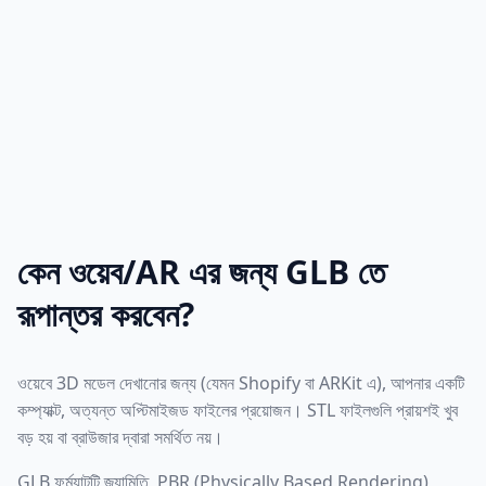
কেন ওয়েব/AR এর জন্য GLB তে
রূপান্তর করবেন?
ওয়েবে 3D মডেল দেখানোর জন্য (যেমন Shopify বা ARKit এ), আপনার একটি
কম্প্যাক্ট, অত্যন্ত অপ্টিমাইজড ফাইলের প্রয়োজন। STL ফাইলগুলি প্রায়শই খুব
বড় হয় বা ব্রাউজার দ্বারা সমর্থিত নয়।
GLB ফর্ম্যাটটি জ্যামিতি, PBR (Physically Based Rendering)