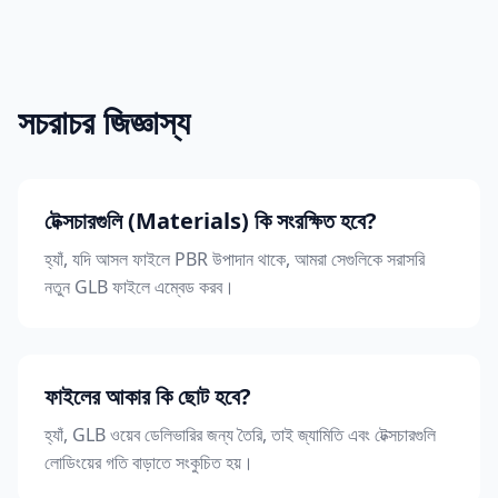
সচরাচর জিজ্ঞাস্য
টেক্সচারগুলি (Materials) কি সংরক্ষিত হবে?
হ্যাঁ, যদি আসল ফাইলে PBR উপাদান থাকে, আমরা সেগুলিকে সরাসরি
নতুন GLB ফাইলে এম্বেড করব।
ফাইলের আকার কি ছোট হবে?
হ্যাঁ, GLB ওয়েব ডেলিভারির জন্য তৈরি, তাই জ্যামিতি এবং টেক্সচারগুলি
লোডিংয়ের গতি বাড়াতে সংকুচিত হয়।