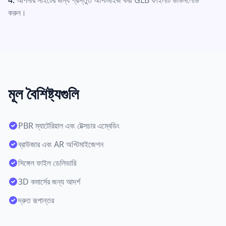
আপনার সাইটের জন্য প্রস্তুত অপ্টিমাইজ করা GLB ফাইলটি ডাউনলোড
করুন।
মূল বৈশিষ্ট্যগুলি
PBR ম্যাটেরিয়াল এবং টেক্সচার এম্বেডিং
ব্রাউজার এবং AR অপ্টিমাইজেশন
সিঙ্গেল ফাইল ডেলিভারি
3D কমার্সের জন্য আদর্শ
দ্রুত রূপান্তর