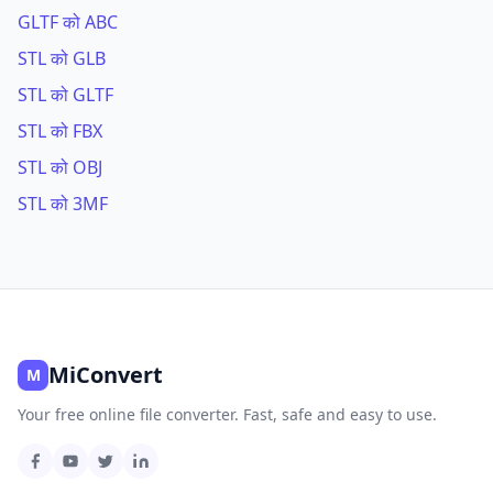
GLTF को ABC
STL को GLB
STL को GLTF
STL को FBX
STL को OBJ
STL को 3MF
MiConvert
M
Your free online file converter. Fast, safe and easy to use.