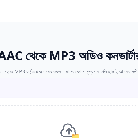
AAC থেকে MP3 অডিও কনভার্টা
হজে MP3 ফর্ম্যাটে রূপান্তর করুন। মানের কোনো দৃশ্যমান ক্ষতি ছাড়াই আপনার সঙ্গীত বা
📁