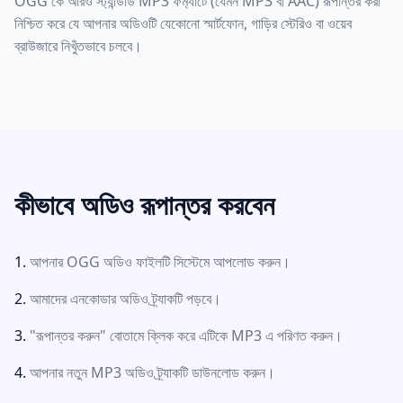
OGG কে আরও স্ট্যান্ডার্ড MP3 ফর্ম্যাটে (যেমন MP3 বা AAC) রূপান্তর করা
নিশ্চিত করে যে আপনার অডিওটি যেকোনো স্মার্টফোন, গাড়ির স্টেরিও বা ওয়েব
ব্রাউজারে নিখুঁতভাবে চলবে।
কীভাবে অডিও রূপান্তর করবেন
আপনার OGG অডিও ফাইলটি সিস্টেমে আপলোড করুন।
আমাদের এনকোডার অডিও ট্র্যাকটি পড়বে।
"রূপান্তর করুন" বোতামে ক্লিক করে এটিকে MP3 এ পরিণত করুন।
আপনার নতুন MP3 অডিও ট্র্যাকটি ডাউনলোড করুন।