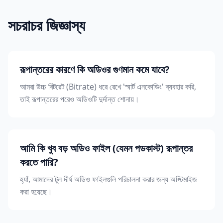
সচরাচর জিজ্ঞাস্য
রূপান্তরের কারণে কি অডিওর গুণমান কমে যাবে?
আমরা উচ্চ বিটরেট (Bitrate) ধরে রেখে 'স্মার্ট এনকোডিং' ব্যবহার করি,
তাই রূপান্তরের পরেও অডিওটি দুর্দান্ত শোনায়।
আমি কি খুব বড় অডিও ফাইল (যেমন পডকাস্ট) রূপান্তর
করতে পারি?
হ্যাঁ, আমাদের টুল দীর্ঘ অডিও ফাইলগুলি পরিচালনা করার জন্য অপ্টিমাইজ
করা হয়েছে।