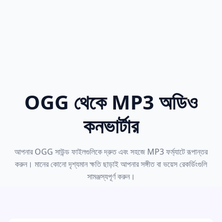
OGG থেকে MP3 অডিও
কনভার্টার
আপনার OGG সাউন্ড ফাইলগুলিকে দ্রুত এবং সহজে MP3 ফর্ম্যাটে রূপান্তর
করুন। মানের কোনো দৃশ্যমান ক্ষতি ছাড়াই আপনার সঙ্গীত বা ভয়েস রেকর্ডিংগুলি
সামঞ্জস্যপূর্ণ করুন।