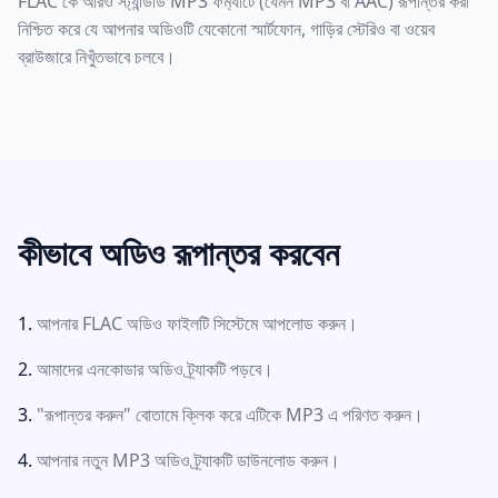
FLAC কে আরও স্ট্যান্ডার্ড MP3 ফর্ম্যাটে (যেমন MP3 বা AAC) রূপান্তর করা
নিশ্চিত করে যে আপনার অডিওটি যেকোনো স্মার্টফোন, গাড়ির স্টেরিও বা ওয়েব
ব্রাউজারে নিখুঁতভাবে চলবে।
কীভাবে অডিও রূপান্তর করবেন
আপনার FLAC অডিও ফাইলটি সিস্টেমে আপলোড করুন।
আমাদের এনকোডার অডিও ট্র্যাকটি পড়বে।
"রূপান্তর করুন" বোতামে ক্লিক করে এটিকে MP3 এ পরিণত করুন।
আপনার নতুন MP3 অডিও ট্র্যাকটি ডাউনলোড করুন।