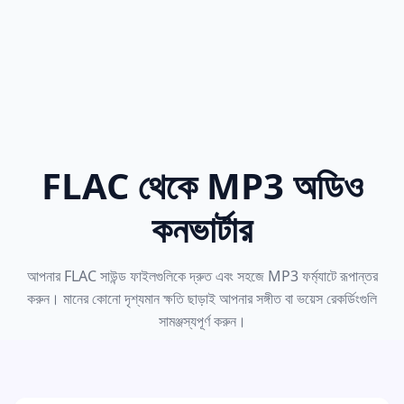
FLAC থেকে MP3 অডিও
কনভার্টার
আপনার FLAC সাউন্ড ফাইলগুলিকে দ্রুত এবং সহজে MP3 ফর্ম্যাটে রূপান্তর
করুন। মানের কোনো দৃশ্যমান ক্ষতি ছাড়াই আপনার সঙ্গীত বা ভয়েস রেকর্ডিংগুলি
সামঞ্জস্যপূর্ণ করুন।