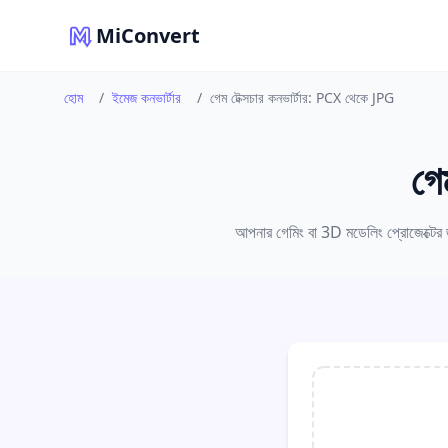
MiConvert
হোম
/
ইমেজ কনভার্টার
/
গেম টেক্সচার কনভার্টার: PCX থেকে JPG
গে
আপনার গেমিং বা 3D মডেলিং প্রোজেক্টে