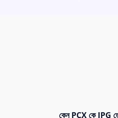
কেন PCX কে JPG তে 