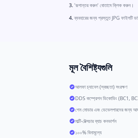
'রূপান্তর করুন' বোতামে ক্লিক করুন।
ব্যবহারের জন্য প্রস্তুত JPG ফাইলটি
মূল বৈশিষ্ট্যগুলি
আলফা চ্যানেল (স্বচ্ছতা) সংরক্ষণ
DDS কম্প্রেশন ডিকোডিং (BC1, BC3,
গেম মোডার এবং ডেভেলপারদের জন্য আদর
মাল্টি-টেক্সচার ব্যাচ কনভার্শন
১০০% বিনামূল্যে