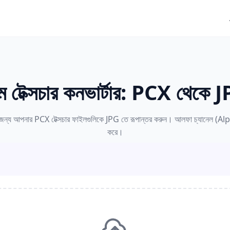
ম টেক্সচার কনভার্টার: PCX থেকে 
র জন্য আপনার PCX টেক্সচার ফাইলগুলিকে JPG তে রূপান্তর করুন। আলফা চ্যানেল (A
করে।