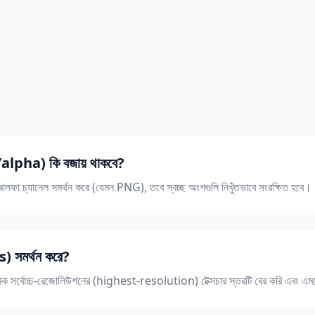
alpha) কি বজায় থাকবে?
G) আলফা চ্যানেল সমর্থন করে (যেমন PNG), তবে স্বচ্ছ অংশগুলি নিখুঁতভাবে সংরক্ষিত হবে।
) সমর্থন করে?
থমিক সর্বোচ্চ-রেজোলিউশনের (highest-resolution) টেক্সচার স্তরটি বের করি এবং এম