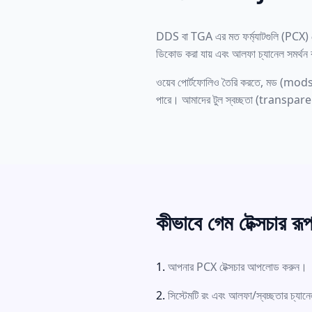
DDS বা TGA এর মত ফর্ম্যাটগুলি (PCX) গে
ডিকোড করা যায় এবং আলফা চ্যানেল সমর্থন করে
ওয়েব পোর্টফোলিও তৈরি করতে, মড (mods) 
পারে। আমাদের টুল স্বচ্ছতা (transpare
কীভাবে গেম টেক্সচার রূ
আপনার PCX টেক্সচার আপলোড করুন।
সিস্টেমটি রং এবং আলফা/স্বচ্ছতার চ্যান