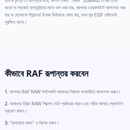
এটিকে JPG তে রূপান্তর করে, আপনি একটি "বেকড" (baked) ইমেজ তৈরি
করেন যা সহজেই ক্লায়েন্টদের সাথে ভাগ করা যায়, আপনার ওয়েবসাইটে আপলোড করা
যায় বা যেকোনো স্ট্যান্ডার্ড ইমেজ ভিউয়ারে খোলা যায়, যখন মূল EXIF মেটাডেটা
সুরক্ষিত থাকে।
কীভাবে RAF রূপান্তর করবেন
আপনার RAF RAW ফাইলগুলি আমাদের নিরাপদ কনভার্টারে আপলোড করুন।
আমাদের ইঞ্জিন RAW পিক্সেল ডেটা প্রক্রিয়া করবে এবং সঠিক কালার প্রোফাইল
প্রয়োগ করবে।
"রূপান্তর করুন" এ ক্লিক করুন।