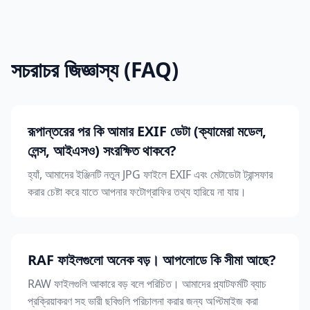
সচরাচর জিজ্ঞাস্য (FAQ)
রূপান্তরের পর কি আমার EXIF ডেটা (ক্যামেরা মডেল,
লেন্স, আইএসও) সংরক্ষিত থাকবে?
হ্যাঁ, আমাদের ইঞ্জিনটি নতুন JPG ফাইলে EXIF এবং মেটাডেটা ট্রান্সফার
করার চেষ্টা করে যাতে আপনার ফটোগ্রাফির তথ্য হারিয়ে না যায়।
RAF ফাইলগুলো অনেক বড়। আপলোডে কি সীমা আছে?
RAW ফাইলগুলি আকারে বড় বলে পরিচিত। আমাদের প্ল্যাটফর্মটি ব্যাচ
প্রক্রিয়াকরণ সহ ভারী ছবিগুলি পরিচালনা করার জন্য অপ্টিমাইজ করা