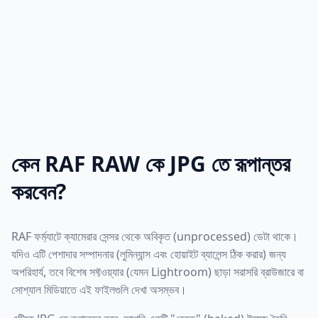
কেন RAF RAW কে JPG তে রূপান্তর
করবেন?
RAF ফর্ম্যাটে ক্যামেরার সেন্সর থেকে অবিকৃত (unprocessed) ডেটা থাকে।
যদিও এটি পেশাদার সম্পাদনার (লুমিন্যান্স এবং হোয়াইট ব্যালেন্স ঠিক করার) জন্য
অপরিহার্য, তবে বিশেষ সফ্টওয়্যার (যেমন Lightroom) ছাড়া সরাসরি ব্রাউজারে বা
সোশ্যাল মিডিয়াতে এই ফাইলগুলি দেখা অসম্ভব।